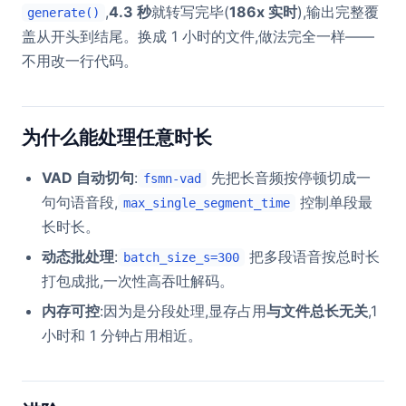
,
4.3 秒
就转写完毕(
186x 实时
),输出完整覆
generate()
盖从开头到结尾。换成 1 小时的文件,做法完全一样——
不用改一行代码。
为什么能处理任意时长
VAD 自动切句
:
先把长音频按停顿切成一
fsmn-vad
句句语音段,
控制单段最
max_single_segment_time
长时长。
动态批处理
:
把多段语音按总时长
batch_size_s=300
打包成批,一次性高吞吐解码。
内存可控
:因为是分段处理,显存占用
与文件总长无关
,1
小时和 1 分钟占用相近。