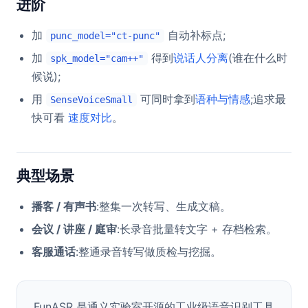
进阶
加
自动补标点;
punc_model="ct-punc"
加
得到
说话人分离
(谁在什么时
spk_model="cam++"
候说);
用
可同时拿到
语种与情感
;追求最
SenseVoiceSmall
快可看
速度对比
。
典型场景
播客 / 有声书
:整集一次转写、生成文稿。
会议 / 讲座 / 庭审
:长录音批量转文字 + 存档检索。
客服通话
:整通录音转写做质检与挖掘。
FunASR 是通义实验室开源的工业级语音识别工具