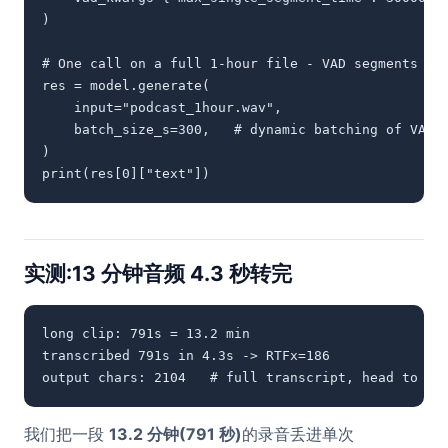
)

# One call on a full 1-hour file - VAD segments and
res = model.generate(

    input="podcast_1hour.wav",

    batch_size_s=300,   # dynamic batching of VAD s
)

print(res[0]["text"])
实测:13 分钟音频 4.3 秒转完
long clip: 791s = 13.2 min

transcribed 791s in 4.3s -> RTFx=186

output chars: 2104   # full transcript, head to ta
我们把一段
13.2 分钟(791 秒)
的录音丢进单次