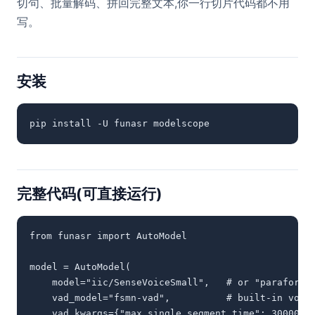
切句、批量解码、拼回完整文本,你一行切片代码都不用
写。
安装
pip install -U funasr modelscope
完整代码(可直接运行)
from funasr import AutoModel

model = AutoModel(

    model="iic/SenseVoiceSmall",   # or "paraformer
    vad_model="fsmn-vad",          # built-in voice
    vad_kwargs={"max_single_segment_time": 30000},
