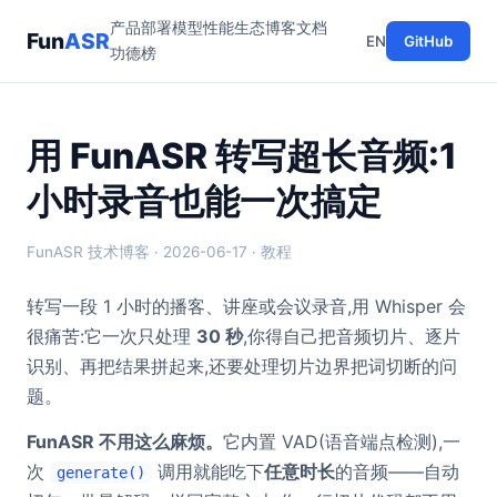
产品
部署
模型
性能
生态
博客
文档
Fun
ASR
EN
GitHub
功德榜
用 FunASR 转写超长音频:1
小时录音也能一次搞定
FunASR 技术博客 · 2026-06-17 · 教程
转写一段 1 小时的播客、讲座或会议录音,用 Whisper 会
很痛苦:它一次只处理
30 秒
,你得自己把音频切片、逐片
识别、再把结果拼起来,还要处理切片边界把词切断的问
题。
FunASR 不用这么麻烦。
它内置 VAD(语音端点检测),一
次
调用就能吃下
任意时长
的音频——自动
generate()