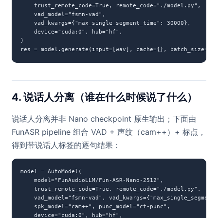
    trust_remote_code=True, remote_code="./model.py",

    vad_model="fsmn-vad",

    vad_kwargs={"max_single_segment_time": 30000},

    device="cuda:0", hub="hf",

)

res = model.generate(input=[wav], cache={}, batch_size=1,
4. 说话人分离（谁在什么时候说了什么）
说话人分离并非 Nano checkpoint 原生输出；下面由
FunASR pipeline 组合 VAD + 声纹（cam++）+ 标点，
得到带说话人标签的逐句结果：
model = AutoModel(

    model="FunAudioLLM/Fun-ASR-Nano-2512",

    trust_remote_code=True, remote_code="./model.py",

    vad_model="fsmn-vad", vad_kwargs={"max_single_segment_
    spk_model="cam++", punc_model="ct-punc",

    device="cuda:0", hub="hf",
