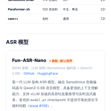
Paraformer-zh
120 倍实时
中文、粤语
220M
cam++
实时
通用
7.2M
ASR 模型
Fun-ASR-Nano
⭐ 旗舰 / 默认推荐
800M 参数 · LLM 架构 (SenseVoice 编码器 + Qwen3-
0.6B) ·
GitHub
·
HuggingFace
新一代 LLM 架构 ASR 模型。融合 SenseVoice 音频编
码器与 Qwen3-0.6B 语言模型，具备更强的上下文理解
能力。支持 vLLM 加速的高吞吐批量推理与实时流式服
务。发布的
checkpoint 不提供可靠的原生字
model.pt
级时间戳（
issue #106
）。