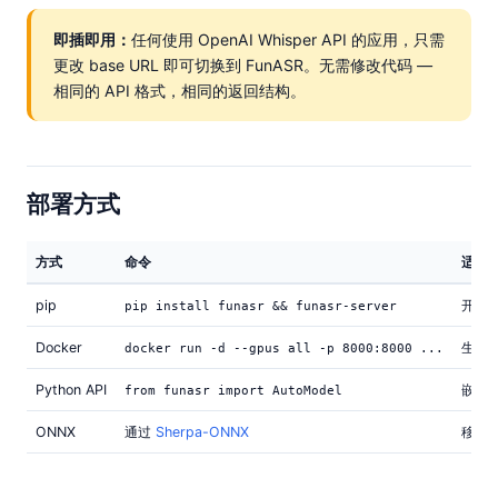
即插即用：
任何使用 OpenAI Whisper API 的应用，只需
更改 base URL 即可切换到 FunASR。无需修改代码 —
相同的 API 格式，相同的返回结构。
部署方式
方式
命令
适用
pip
开发
pip install funasr && funasr-server
Docker
生产
docker run -d --gpus all -p 8000:8000 ...
Python API
嵌入
from funasr import AutoModel
ONNX
通过
Sherpa-ONNX
移动