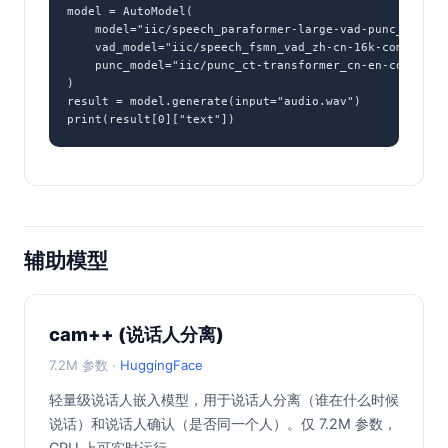
model = AutoModel(

    model="iic/speech_paraformer-large-vad-punc_asr_nat
    vad_model="iic/speech_fsmn_vad_zh-cn-16k-common-pyt
    punc_model="iic/punc_ct-transformer_cn-en-common-vo
)

result = model.generate(input="audio.wav")

print(result[0]["text"])
辅助模型
cam++ (说话人分离)
7.2M 参数 ·
HuggingFace
轻量级说话人嵌入模型，用于说话人分离（谁在什么时候
说话）和说话人确认（是否同一个人）。仅 7.2M 参数，
CPU 上可实时运行。