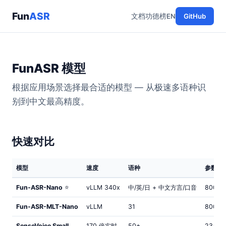
Fun
ASR
文档
功德榜
EN
GitHub
FunASR 模型
根据应用场景选择最合适的模型 — 从极速多语种识
别到中文最高精度。
快速对比
模型
速度
语种
参数量
Fun-ASR-Nano
⭐
vLLM 340x
中/英/日 + 中文方言/口音
800M
Fun-ASR-MLT-Nano
vLLM
31
800M
SenseVoice Small
170 倍实时
50+
234M