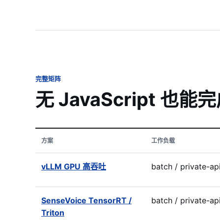
完整矩阵
无 JavaScript 也
方案
工作负载
vLLM GPU 高吞吐
batch / private-ap
SenseVoice TensorRT /
batch / private-ap
Triton