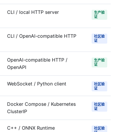
CLI / local HTTP server
生产验
证
CLI / OpenAI-compatible HTTP
社区验
证
OpenAI-compatible HTTP /
生产验
证
OpenAPI
WebSocket / Python client
社区验
证
Docker Compose / Kubernetes
社区验
证
ClusterIP
C++ / ONNX Runtime
社区验