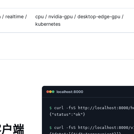
 / realtime /
cpu / nvidia-gpu / desktop-edge-gpu /
kubernetes
localhost:8000
$
 curl -fsS http://localhost:8000/he
{"status":"ok"}

客户端
$
 curl -fsS http://localhost:8000/v1