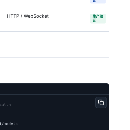
证
HTTP / WebSocket
生产验
证
alth

/models
