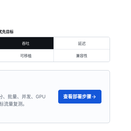
优先目标
吞吐
延迟
可移植
兼容性
分、批量、并发、GPU
查看部署步骤
目标流量复测。