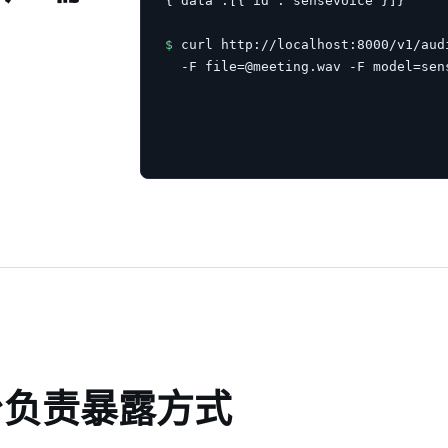
{"data":[{"id":"sensevoice"}]}

$
 curl http://localhost:8000/v1/audi
  -F file=@meeting.wav -F model=sen
台负责暴露方式