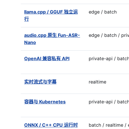
llama.cpp / GGUF 独立运
edge / batch
行
audio.cpp 原生 Fun-ASR-
edge / batch / pri
Nano
OpenAI 兼容私有 API
private-api / batc
实时流式与字幕
realtime
容器与 Kubernetes
private-api / batch
ONNX / C++ CPU 运行时
batch / realtime /