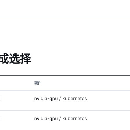
能完成选择
硬件
i
nvidia-gpu / kubernetes
i
nvidia-gpu / kubernetes